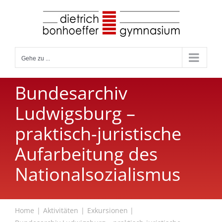
Zum
Inhalt
springen
Gehe zu ...
Bundesarchiv
Ludwigsburg –
praktisch-juristische
Aufarbeitung des
Nationalsozialismus
Home
Aktivitäten
Exkursionen